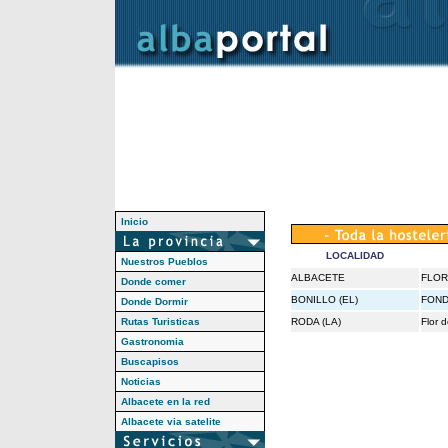
Inicio
LOCALIDAD
Nuestros Pueblos
ALBACETE
FLOR
Donde comer
BONILLO (EL)
FOND
Donde Dormir
Rutas Turisticas
RODA (LA)
Flor 
Gastronomia
Buscapisos
Noticias
Albacete en la red
Albacete via satelite