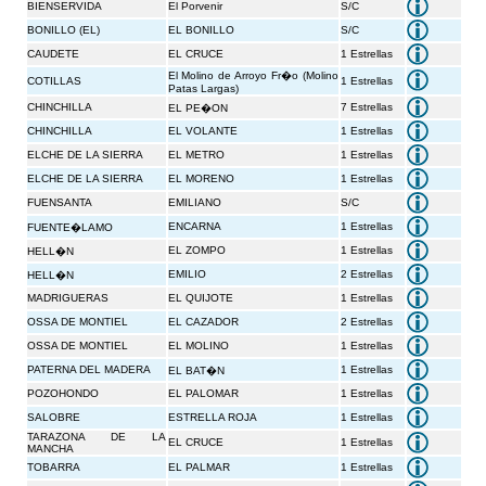
BIENSERVIDA
El Porvenir
S/C
BONILLO (EL)
EL BONILLO
S/C
CAUDETE
EL CRUCE
1 Estrellas
El Molino de Arroyo Fr�o (Molino
COTILLAS
1 Estrellas
Patas Largas)
CHINCHILLA
7 Estrellas
EL PE�ON
CHINCHILLA
EL VOLANTE
1 Estrellas
ELCHE DE LA SIERRA
EL METRO
1 Estrellas
ELCHE DE LA SIERRA
EL MORENO
1 Estrellas
FUENSANTA
EMILIANO
S/C
ENCARNA
1 Estrellas
FUENTE�LAMO
EL ZOMPO
1 Estrellas
HELL�N
EMILIO
2 Estrellas
HELL�N
MADRIGUERAS
EL QUIJOTE
1 Estrellas
OSSA DE MONTIEL
EL CAZADOR
2 Estrellas
OSSA DE MONTIEL
EL MOLINO
1 Estrellas
PATERNA DEL MADERA
1 Estrellas
EL BAT�N
POZOHONDO
EL PALOMAR
1 Estrellas
SALOBRE
ESTRELLA ROJA
1 Estrellas
TARAZONA DE LA
EL CRUCE
1 Estrellas
MANCHA
TOBARRA
EL PALMAR
1 Estrellas