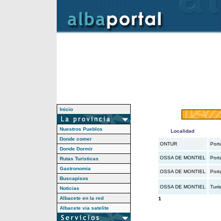
Inicio
Nuestros Pueblos
Localidad
Donde comer
ONTUR
Port
Donde Dormir
OSSA DE MONTIEL
Port
Rutas Turisticas
Gastronomia
OSSA DE MONTIEL
Port
Buscapisos
OSSA DE MONTIEL
Turi
Noticias
Albacete en la red
1
Albacete via satelite